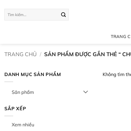
Bỏ
qua
Tìm
kiếm:
nội
dung
TRANG 
TRANG CHỦ
/
SẢN PHẨM ĐƯỢC GẮN THẺ “ C
DANH MỤC SẢN PHẨM
Không tìm th
Sản phẩm
SẮP XẾP
Xem nhiều