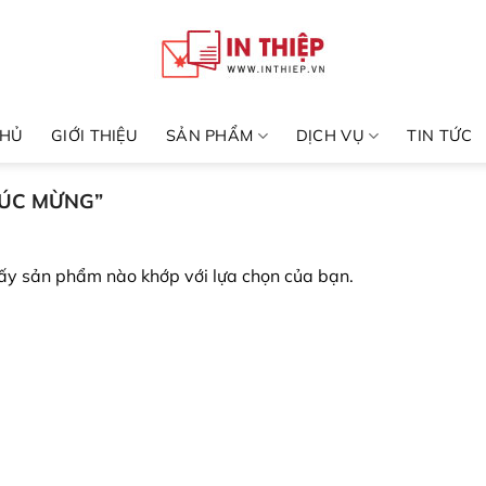
CHỦ
GIỚI THIỆU
SẢN PHẨM
DỊCH VỤ
TIN TỨC
HÚC MỪNG”
ấy sản phẩm nào khớp với lựa chọn của bạn.