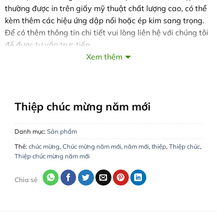
thường được in trên giấy mỹ thuật chất lượng cao, có thể
kèm thêm các hiệu ứng dập nổi hoặc ép kim sang trọng.
Để có thêm thông tin chi tiết vui lòng liên hệ với chúng tôi
để được tư vấn trực tiếp.
Xem thêm
VĂN PHÒNG LÀM VIỆC:
Hà Nội:
Số 29 Ngõ 155 Đường Cầu Giấy, Phường Quan
Hoa, Quận Cầu Giấy
Hồ Chí Minh:
132 Đường 79, Phường Tân Quy, Quận 7
Thiệp chúc mừng năm mới
Hà Tĩnh:
288 Nguyễn Du, Phường Bắc Hà, TP. Hà Tĩnh
Tổng đài:
1900 2238
|
Di động:
0943344333
Danh mục:
Sản phẩm
Website :
www.inthiep.vn
Thẻ:
chúc mừng
,
Chúc mừng năm mới
,
năm mới
,
thiệp
,
Thiệp chúc
,
Giao hàng, thu tiền tận nơi trong toàn quốc!
Thiệp chúc mừng năm mới
Chia sẻ