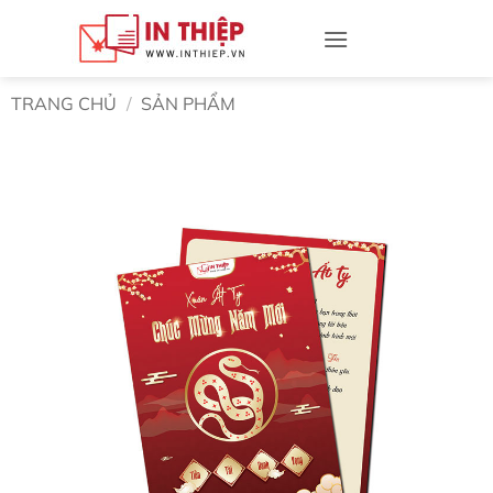
Bỏ
qua
nội
dung
TRANG CHỦ
/
SẢN PHẨM