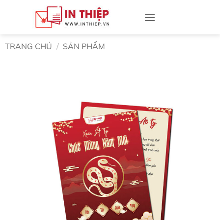
Bỏ
qua
nội
dung
TRANG CHỦ
/
SẢN PHẨM