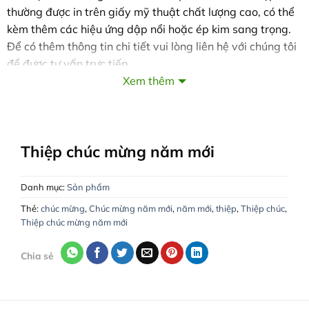
thường được in trên giấy mỹ thuật chất lượng cao, có thể
kèm thêm các hiệu ứng dập nổi hoặc ép kim sang trọng.
Để có thêm thông tin chi tiết vui lòng liên hệ với chúng tôi
để được tư vấn trực tiếp.
Xem thêm
VĂN PHÒNG LÀM VIỆC:
Hà Nội:
Số 29 Ngõ 155 Đường Cầu Giấy, Phường Quan
Hoa, Quận Cầu Giấy
Hồ Chí Minh:
132 Đường 79, Phường Tân Quy, Quận 7
Thiệp chúc mừng năm mới
Hà Tĩnh:
288 Nguyễn Du, Phường Bắc Hà, TP. Hà Tĩnh
Tổng đài:
1900 2238
|
Di động:
0943344333
Danh mục:
Sản phẩm
Website :
www.inthiep.vn
Thẻ:
chúc mừng
,
Chúc mừng năm mới
,
năm mới
,
thiệp
,
Thiệp chúc
,
Giao hàng, thu tiền tận nơi trong toàn quốc!
Thiệp chúc mừng năm mới
Chia sẻ