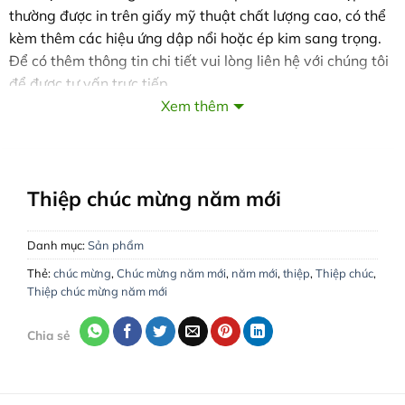
thường được in trên giấy mỹ thuật chất lượng cao, có thể
kèm thêm các hiệu ứng dập nổi hoặc ép kim sang trọng.
Để có thêm thông tin chi tiết vui lòng liên hệ với chúng tôi
để được tư vấn trực tiếp.
Xem thêm
VĂN PHÒNG LÀM VIỆC:
Hà Nội:
Số 29 Ngõ 155 Đường Cầu Giấy, Phường Quan
Hoa, Quận Cầu Giấy
Hồ Chí Minh:
132 Đường 79, Phường Tân Quy, Quận 7
Thiệp chúc mừng năm mới
Hà Tĩnh:
288 Nguyễn Du, Phường Bắc Hà, TP. Hà Tĩnh
Tổng đài:
1900 2238
|
Di động:
0943344333
Danh mục:
Sản phẩm
Website :
www.inthiep.vn
Thẻ:
chúc mừng
,
Chúc mừng năm mới
,
năm mới
,
thiệp
,
Thiệp chúc
,
Giao hàng, thu tiền tận nơi trong toàn quốc!
Thiệp chúc mừng năm mới
Chia sẻ