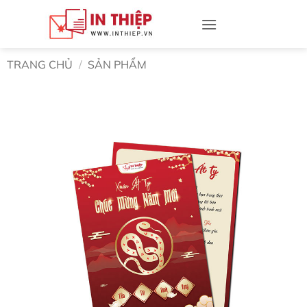
Bỏ
qua
nội
dung
TRANG CHỦ
/
SẢN PHẨM