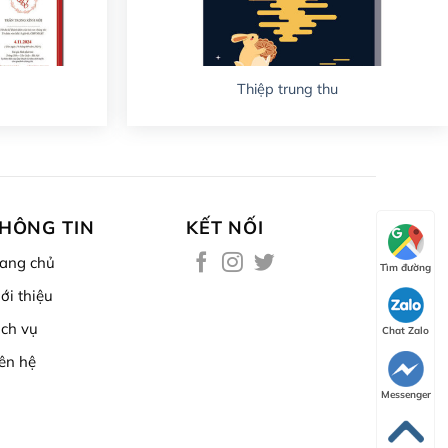
Thiệp trung thu
HÔNG TIN
KẾT NỐI
rang chủ
Tìm đường
ới thiệu
ịch vụ
Chat Zalo
iên hệ
Messenger