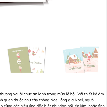
ương và lời chúc an lành trong mùa lễ hội. Với thiết kế ấm
nh quen thuộc như cây thông Noel, ông già Noel, người
ấp cùng các hiệu ứng đặc biệt như dập nổi, ép kim, hoặc ánh