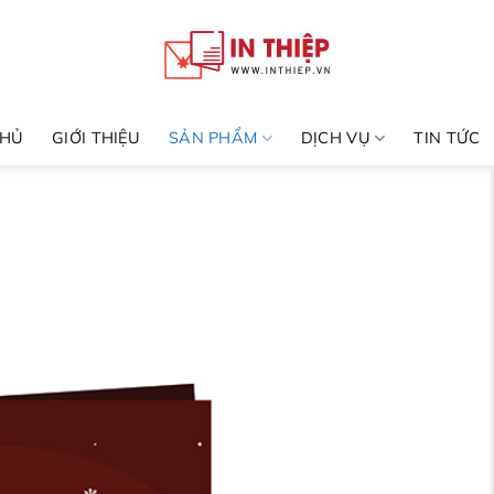
CHỦ
GIỚI THIỆU
SẢN PHẨM
DỊCH VỤ
TIN TỨC