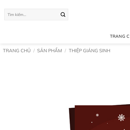
Bỏ
qua
Tìm
kiếm:
nội
dung
TRANG 
TRANG CHỦ
/
SẢN PHẨM
/
THIỆP GIÁNG SINH