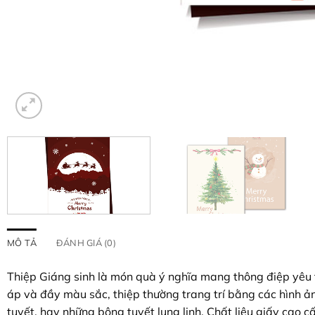
MÔ TẢ
ĐÁNH GIÁ (0)
Thiệp Giáng sinh là món quà ý nghĩa mang thông điệp yêu th
áp và đầy màu sắc, thiệp thường trang trí bằng các hình ả
tuyết, hay những bông tuyết lung linh. Chất liệu giấy cao c