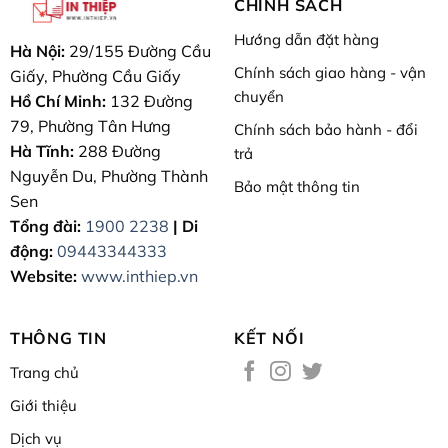
CHÍNH SÁCH
Hướng dẫn đặt hàng
Hà Nội:
29/155 Đường Cầu
Chính sách giao hàng - vận
Giấy, Phường Cầu Giấy
chuyển
Hồ Chí Minh:
132 Đường
79, Phường Tân Hưng
Chính sách bảo hành - đổi
Hà Tĩnh:
288 Đường
trả
Nguyễn Du, Phường Thành
Bảo mật thông tin
Sen
Tổng đài:
1900 2238
| Di
động:
09443344333
Website:
www.inthiep.vn
THÔNG TIN
KẾT NỐI
Trang chủ
Giới thiệu
Dịch vụ