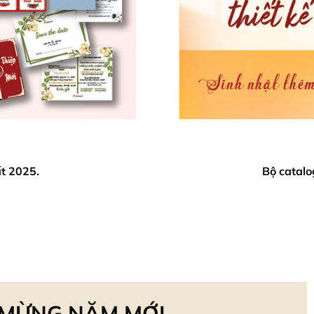
t 2025.
Bộ catalo
 MỪNG NĂM MỚI