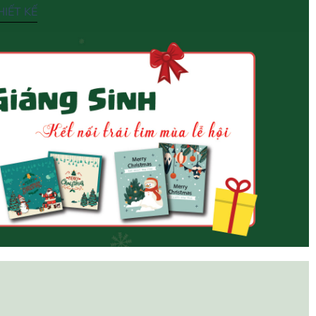
IẾT KẾ