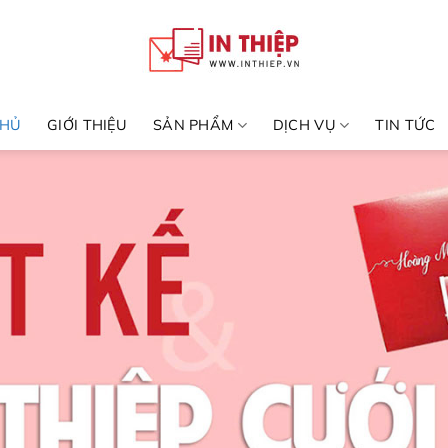
CHỦ
GIỚI THIỆU
SẢN PHẨM
DỊCH VỤ
TIN TỨC