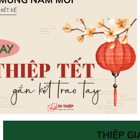
IẾT KẾ
THIỆP GI