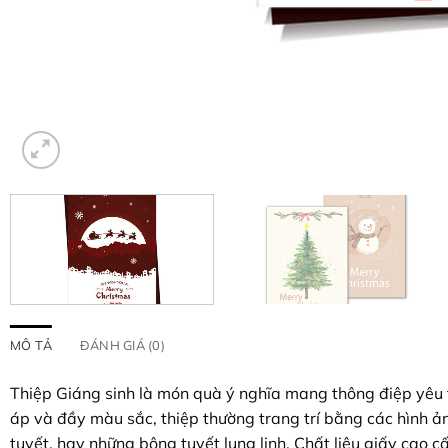
MÔ TẢ
ĐÁNH GIÁ (0)
Thiệp Giáng sinh là món quà ý nghĩa mang thông điệp yêu th
áp và đầy màu sắc, thiệp thường trang trí bằng các hình ả
tuyết, hay những bông tuyết lung linh. Chất liệu giấy cao c