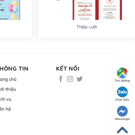
Thiệp cưới
HÔNG TIN
KẾT NỐI
rang chủ
Tìm đường
ới thiệu
ịch vụ
Chat Zalo
iên hệ
Messenger