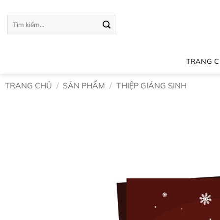
Bỏ
qua
Tìm
kiếm:
nội
dung
TRANG 
TRANG CHỦ
/
SẢN PHẨM
/
THIỆP GIÁNG SINH