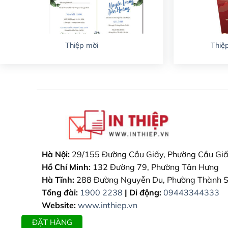
Thiệp mời
Thiệ
Hà Nội:
29/155 Đường Cầu Giấy, Phường Cầu Gi
Hồ Chí Minh:
132 Đường 79, Phường Tân Hưng
Hà Tĩnh:
288 Đường Nguyễn Du, Phường Thành 
Tổng đài:
1900 2238
| Di động:
09443344333
Website:
www.inthiep.vn
ĐẶT HÀNG