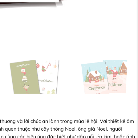
ương và lời chúc an lành trong mùa lễ hội. Với thiết kế ấm
nh quen thuộc như cây thông Noel, ông già Noel, người
ấp cùng các hiệu ứng đặc biệt như dập nổi, ép kim, hoặc ánh