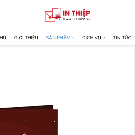
CHỦ
GIỚI THIỆU
SẢN PHẨM
DỊCH VỤ
TIN TỨC