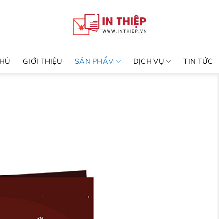
CHỦ
GIỚI THIỆU
SẢN PHẨM
DỊCH VỤ
TIN TỨC