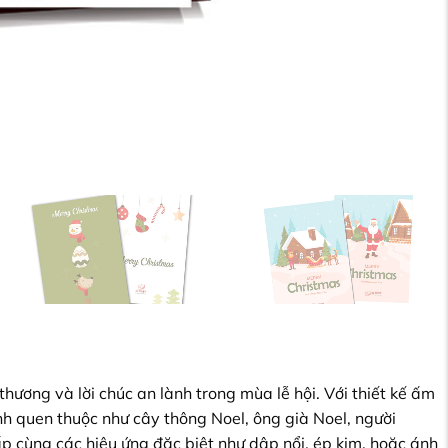
ương và lời chúc an lành trong mùa lễ hội. Với thiết kế ấm
nh quen thuộc như cây thông Noel, ông già Noel, người
ấp cùng các hiệu ứng đặc biệt như dập nổi, ép kim, hoặc ánh