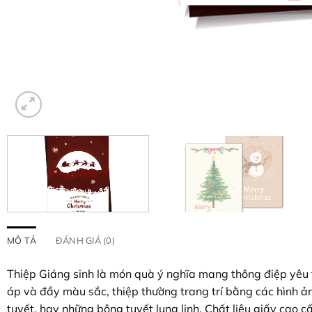
MÔ TẢ
ĐÁNH GIÁ (0)
Thiệp Giáng sinh là món quà ý nghĩa mang thông điệp yêu th
áp và đầy màu sắc, thiệp thường trang trí bằng các hình ả
tuyết, hay những bông tuyết lung linh. Chất liệu giấy cao c