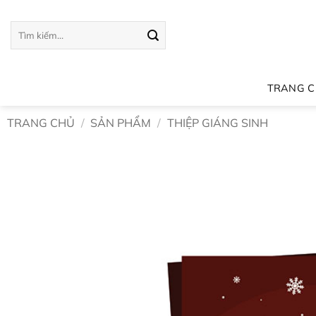
Bỏ
qua
Tìm
kiếm:
nội
dung
TRANG 
TRANG CHỦ
/
SẢN PHẨM
/
THIỆP GIÁNG SINH