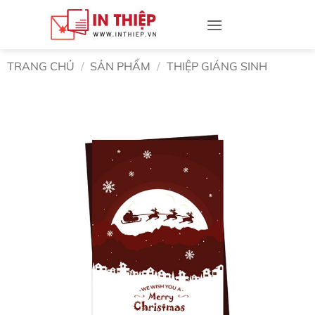
Bỏ
qua
nội
dung
TRANG CHỦ
/
SẢN PHẨM
/
THIỆP GIÁNG SINH