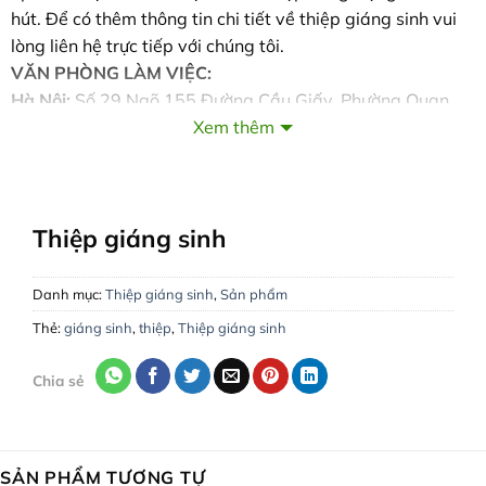
hút. Để có thêm thông tin chi tiết về thiệp giáng sinh vui
lòng liên hệ trực tiếp với chúng tôi.
VĂN PHÒNG LÀM VIỆC:
Hà Nội:
Số 29 Ngõ 155 Đường Cầu Giấy, Phường Quan
Hoa, Quận Cầu Giấy
Xem thêm
Hồ Chí Minh:
132 Đường 79, Phường Tân Quy, Quận 7
Hà Tĩnh:
288 Nguyễn Du, Phường Bắc Hà, TP. Hà Tĩnh
Tổng đài:
1900 2238
|
Di động:
0943344333
Thiệp giáng sinh
Website :
www.inthiep.vn
Giao hàng, thu tiền tận nơi trong toàn quốc!
Danh mục:
Thiệp giáng sinh
,
Sản phẩm
Thẻ:
giáng sinh
,
thiệp
,
Thiệp giáng sinh
Chia sẻ
SẢN PHẨM TƯƠNG TỰ