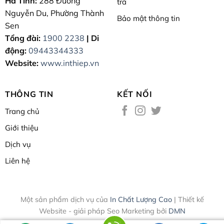
Hà Tĩnh:
288 Đường
trả
Nguyễn Du, Phường Thành
Bảo mật thông tin
Sen
Tổng đài:
1900 2238
| Di
động:
09443344333
Website:
www.inthiep.vn
THÔNG TIN
KẾT NỐI
Trang chủ
Giới thiệu
Dịch vụ
Liên hệ
Một sản phẩm dịch vụ của
In Chất Lượng Cao
| Thiết kế
Website - giải pháp Seo Marketing bởi
DMN