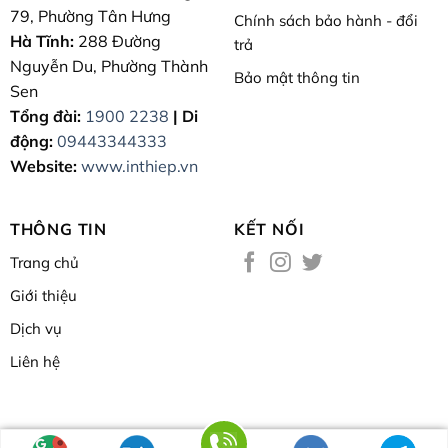
79, Phường Tân Hưng
Chính sách bảo hành - đổi
Hà Tĩnh:
288 Đường
trả
Nguyễn Du, Phường Thành
Bảo mật thông tin
Sen
Tổng đài:
1900 2238
| Di
động:
09443344333
Website:
www.inthiep.vn
THÔNG TIN
KẾT NỐI
Trang chủ
Giới thiệu
Dịch vụ
Liên hệ
Một sản phẩm dịch vụ của
In Chất Lượng Cao
| Thiết kế