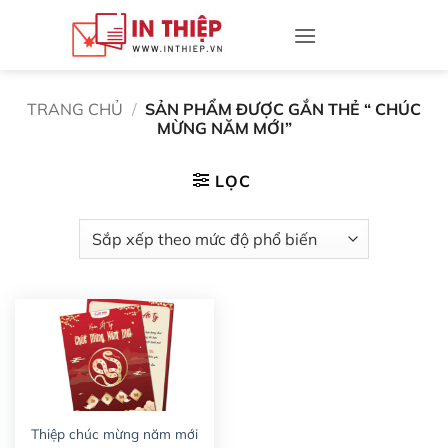
Bỏ
qua
nội
dung
TRANG CHỦ
/
SẢN PHẨM ĐƯỢC GẮN THẺ “ CHÚC
MỪNG NĂM MỚI”
LỌC
Thiệp chúc mừng năm mới