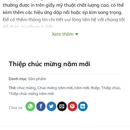
thường được in trên giấy mỹ thuật chất lượng cao, có thể
kèm thêm các hiệu ứng dập nổi hoặc ép kim sang trọng.
Để có thêm thông tin chi tiết vui lòng liên hệ với chúng tôi
để được tư vấn trực tiếp.
Xem thêm
VĂN PHÒNG LÀM VIỆC:
Hà Nội:
Số 29 Ngõ 155 Đường Cầu Giấy, Phường Quan
Hoa, Quận Cầu Giấy
Hồ Chí Minh:
132 Đường 79, Phường Tân Quy, Quận 7
Thiệp chúc mừng năm mới
Hà Tĩnh:
288 Nguyễn Du, Phường Bắc Hà, TP. Hà Tĩnh
Tổng đài:
1900 2238
|
Di động:
0943344333
Danh mục:
Sản phẩm
Website :
www.inthiep.vn
Thẻ:
chúc mừng
,
Chúc mừng năm mới
,
năm mới
,
thiệp
,
Thiệp chúc
,
Giao hàng, thu tiền tận nơi trong toàn quốc!
Thiệp chúc mừng năm mới
Chia sẻ