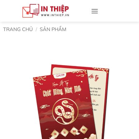
Bỏ
qua
nội
dung
TRANG CHỦ
/
SẢN PHẨM